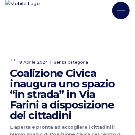
8 Aprile 2024
Senza categoria
Coalizione Civica
inaugura uno spazio
“in strada” in Via
Farini a disposizione
dei cittadini
È
aperta e pronta ad accogliere i cittadini il
nuovo spazio di Coalizione Civica
nel centro di