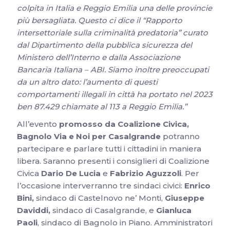
colpita in Italia e Reggio Emilia una delle provincie
più bersagliata. Questo ci dice il “Rapporto
intersettoriale sulla criminalità predatoria” curato
dal Dipartimento della pubblica sicurezza del
Ministero dell’Interno e dalla Associazione
Bancaria Italiana – ABI. Siamo inoltre preoccupati
da un altro dato: l’aumento di questi
comportamenti illegali in città ha portato nel 2023
ben 87.429 chiamate al 113 a Reggio Emilia.”
All’evento
promosso da Coalizione Civica,
Bagnolo Via e Noi per Casalgrande
potranno
partecipare e parlare tutti i cittadini in maniera
libera. Saranno presenti i consiglieri di Coalizione
Civica
Dario De Lucia
e
Fabrizio Aguzzoli
. Per
l’occasione interverranno tre sindaci civici:
Enrico
Bini,
sindaco di Castelnovo ne’ Monti,
Giuseppe
Daviddi,
sindaco di Casalgrande, e
Gianluca
Paoli
, sindaco di Bagnolo in Piano. Amministratori